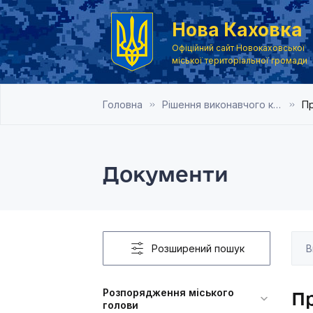
Нова Каховка
Офіційний сайт Новокаховської
міської територіальної громади
Головна
Рішення виконавчого комітету Новокаховської міської ради 2019 року
Пр
Документи
Розширений пошук
Розпорядження міського
П
голови