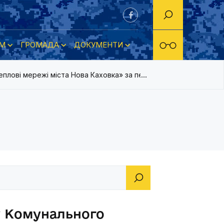
М
ГРОМАДА
ДОКУМЕНТИ
плові мережі міста Нова Каховка» за перше півріччя 2019 року
у Комунального