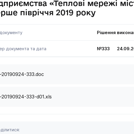
дприємства «Теплові мережі міс
рше півріччя 2019 року
Рішення викона
 документу
№333 24.09.2
ер документа та дата
i-20190924-333.doc
i-20190924-333-d01.xls
ділитися: