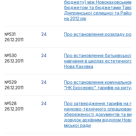
бюджету) між Новокаховським м
бюджетом та бюджетами Таврійсь
Дніпрянської селищної та Райсько
на 2012 рік
№531
24
Про встановлення розкладу роб
26.12.2011
№530
24
Про встановлення батьківської п
26.12.2011
навчання в школах естетичного в
Нова Каховка
№529
24
Про встановлення комунальному
26.12.2011
"НК Екосервіс" тарифів на ритуал
№528
24
Про затвердження тарифів на по
26.12.2011
науково-технічного опрацювання
збереженості документів та вид
довідок архівним відділом Новок
міської ради