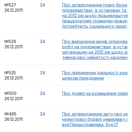
№527
24
Про затвердження плану броні р
26.12.2011
підприємствах, в установах та ор
на 2012 рік щодо працевлаштува
працездатних громадян працездат
потребують соціального захисту
№526
24
Про визначення видів оплачуван
26.12.2011
робіт на підприємствах, в устано
організаціях на 2012 рік щодо за
тимчасової зайнятості населення
№525
24
Про припинення діяльності юрид
26.12.2011
шляхом приєднання
№500
24
Про дозвіл на розміщення зовніш
26.12.2011
№495
24
Про затвердження звіту про нез
26.12.2011
нежитлової будівлі універмагу по
вул.Першотравнева, буд.17