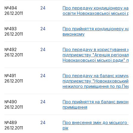
№494
24
Про передачу кондиціонеру на б
26.12.2011
освіти Новокаховської міської р
№493
24
Про прийняття кондиціонеру на 
26.12.2011
виконкому
№492
24
Про передачу в користування к
26.12.2011
підприємству "Агенція регіональ
Новокаховської міської ради" пр
№491
24
Про передачу на баланс комуна
26.12.2011
підприємству "Новокаховський г
нежилого приміщення по пр.Пере
№490
24
Про прийняття на баланс виконк
26.12.2011
приміщення
№489
24
Про внесення змін до міського б
26.12.2011
рік