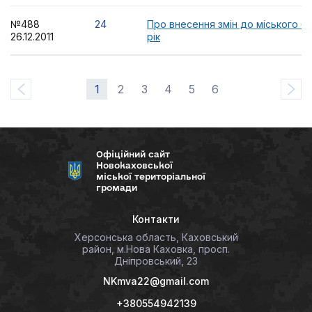
№488
24
Про внесення змін до міського б
26.12.2011
рік
1
2
3
4
5
6
Офіційний сайт
Новокаховської
міської територіальної
громади
Контакти
Херсонська область, Каховський
район, м.Нова Каховка, просп.
Дніпровський, 23
NKmva22@gmail.com
+380554942139