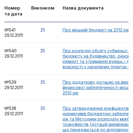
Номер
Виконком
Назва документа
та дата
№541
25
Про міський бюджет на 2012 рік
29.12.2011
№540
25
Про розподіл обсягу субвенції з
29.12.2011
бюджету на будівництво, реконс
ремонт та утримання вулиць і до
власності у населених пунктах на 
№539
25
Про додаткову дотацію на вирів
29.12.2011
фінансової забезпеченості місце
2012 рік
№538
25
Про затвердження коефіцієнтів ф
29.12.2011
нормативів бюджетної забезпече
рік та Методики розподілу міжб
трансфертів (дотацій вирівнюванн
що передаються до відповідного