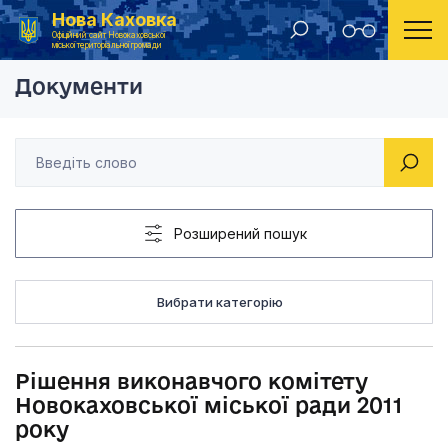
Нова Каховка
Головна
Рішення виконавчого комітету Новокаховської мі
Офіційний сайт Новокаховської
міської територіальної громади
Документи
Розширений пошук
Вибрати категорію
Рішення виконавчого комітету
Новокаховської міської ради 2011
року