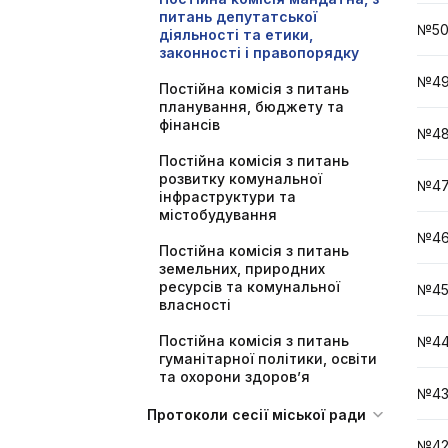
питань депутатської
№50
діяльності та етики,
законності і правопорядку
№49
Постійна комісія з питань
планування, бюджету та
фінансів
№48
Постійна комісія з питань
розвитку комунальної
№47
інфраструктури та
містобудування
№46
Постійна комісія з питань
земельних, природних
ресурсів та комунальної
№45
власності
Постійна комісія з питань
№44
гуманітарної політики, освіти
та охорони здоров’я
№43
Протоколи сесії міської ради
№42