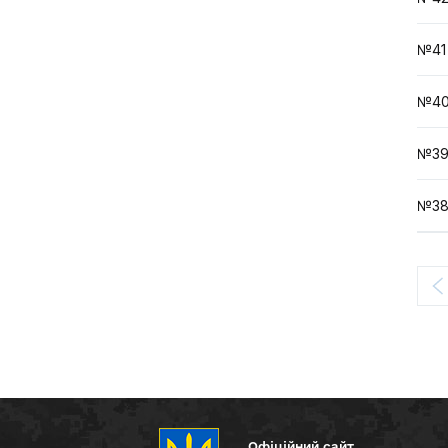
№41
№40
№39
№38
Офіційний сайт