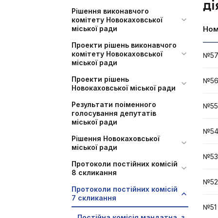
ді
Рішення виконавчого
комітету Новокаховської
міської ради
Ном
Проекти рішень виконавчого
комітету Новокаховської
№57
міської ради
Проекти рішень
№56
Новокаховської міської ради
Результати поіменного
№55
голосування депутатів
міської ради
№54
Рішення Новокаховської
міської ради
№53
Протоколи постійних комісій
8 скликання
№52
Протоколи постійних комісій
7 скликання
№51
Постійна комісія мандатна, з