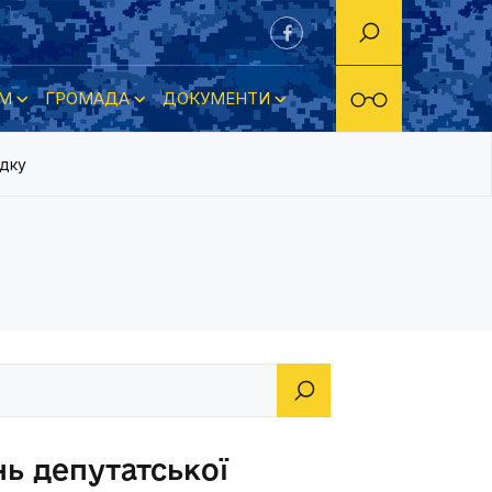
М
ГРОМАДА
ДОКУМЕНТИ
ядку
нь депутатської