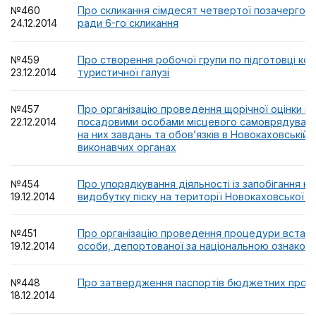
№460
Про скликання сімдесят четвертої позачергової
24.12.2014
ради 6-го скликання
№459
Про створення робочої групи по підготовці кон
23.12.2014
туристичної галузі
№457
Про організацію проведення щорічної оцінки в
22.12.2014
посадовими особами місцевого самоврядуван
на них завдань та обов’язків в Новокаховській мі
виконавчих органах
№454
Про упорядкування діяльності із запобігання н
19.12.2014
видобутку піску на території Новокаховської м
№451
Про організацію проведення процедури встан
19.12.2014
особи, депортованої за національною ознакою
№448
Про затвердження паспортів бюджетних програ
18.12.2014