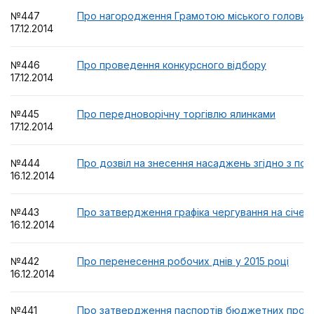
№447
Про нагородження Грамотою міського голови
17.12.2014
№446
Про проведення конкурсного відбору
17.12.2014
№445
Про передноворічну торгівлю ялинками
17.12.2014
№444
Про дозвіл на знесення насаджень згідно з по
16.12.2014
№443
Про затвердження графіка чергування на січень
16.12.2014
№442
Про перенесення робочих днів у 2015 році
16.12.2014
№441
Про затвердження паспортів бюджетних програ