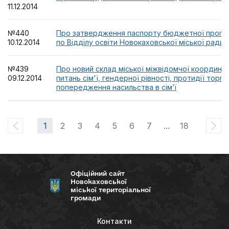
11.12.2014
№440
Про затвердження паспорту бюджетної програм
10.12.2014
по Відділу освіти Новокаховської міської ради
№439
Про новий склад міської міжвідомчої координац
09.12.2014
питань сім'ї, гендерної рівності, протидії торгі
попередження насильства в сім’ї
1
2
3
4
5
6
7
...
18
Офіційний сайт
Новокаховської
міської територіальної
громади
Контакти