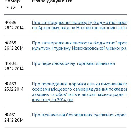
Номер
Назва документа
та дата
№466
Про затвердження паспорту бюджетної програм
29.12.2014
по Архівному відділу Новокаховської міської р
№465
Про затвердження паспорту бюджетної програ
26.12.2014
культури і туризму Новокаховської міської рад
№464
Про передноворічну торгівлю ялинками
26.12.2014
№463
Про проведення щорічної оцінки виконання по
25.12.2014
особами місцевого самоврядування покладених
завдань та обов’язків в апараті міської ради та
комітету за 2014 рік
№461
Про визначення безоплатних суспільно корисни
24.12.2014