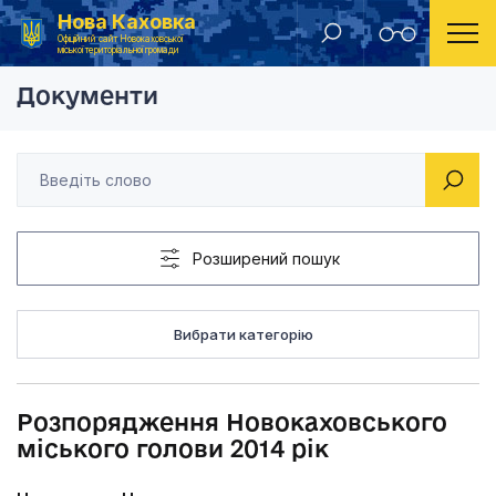
Нова Каховка
Головна
Розпорядження Новокаховського міського голови
Офіційний сайт Новокаховської
міської територіальної громади
Документи
Розширений пошук
Вибрати категорію
Розпорядження Новокаховського
міського голови 2014 рік