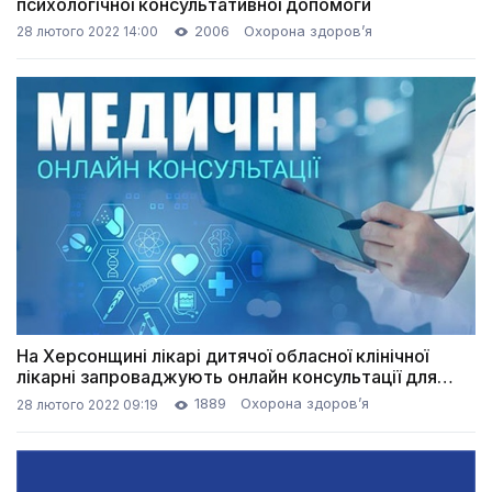
психологічної консультативної допомоги
2006
Охорона здоров’я
28 лютого 2022 14:00
На Херсонщині лікарі дитячої обласної клінічної
лікарні запроваджують онлайн консультації для
хворих дітей
1889
Охорона здоров’я
28 лютого 2022 09:19