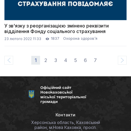
У зв'язку з реорганізацією змінено реквізити
відділення Фонду соціального страхування
1837
Охорона здоров’я
23 лютого 2022 11:33
1
2
3
4
5
6
7
Офіційний сайт
Новокаховської
міської територіальної
громади
Контакти
Херсонська область, Каховський
район, м.Нова Каховка, просп.