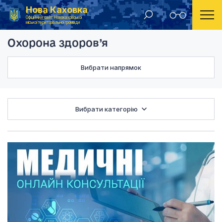
Нова Каховка
Головна
Охорона здоров’я
Офіційний сайт Новокаховської
міської територіальної громади
Охорона здоров’я
Вибрати напрямок
Вибрати категорію