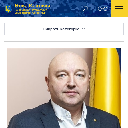
Нова Каховка
Головна
Депутатський корпус
Офіційний сайт Новокаховської
міської територіальної громади
Вибрати категорію