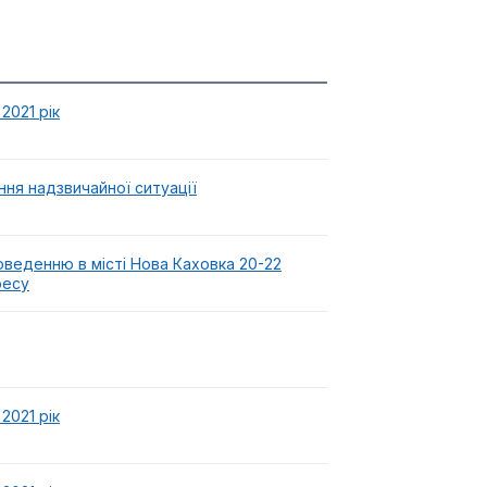
2021 рік
ня надзвичайної ситуації
оведенню в місті Нова Каховка 20-22
ресу
2021 рік