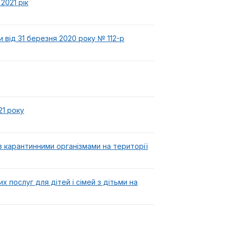
2021 рік
 від 31 березня 2020 року № 112-р
21 року
з карантинними організмами на території
 послуг для дітей і сімей з дітьми на