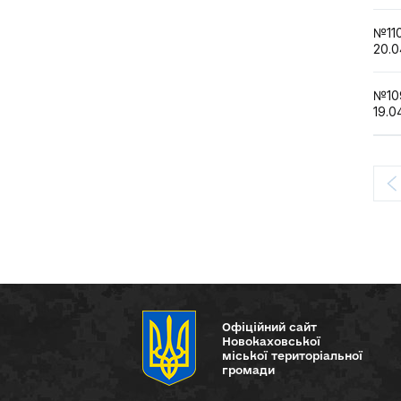
№1
20.0
№1
19.0
Офіційний сайт
Новокаховської
міської територіальної
громади