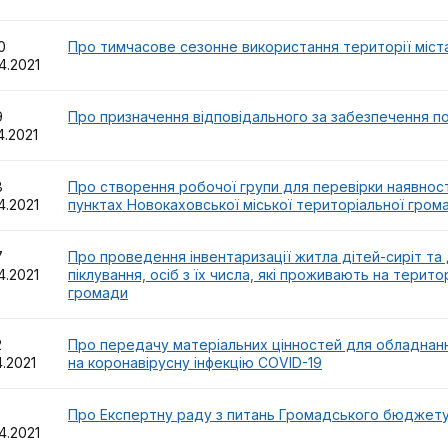
20
Про тимчасове сезонне використання території міст
4.2021
19
Про призначення відповідального за забезпечення п
4.2021
18
Про створення робочої групи для перевірки наявнос
4.2021
пунктах Новокаховської міської територіальної гром
17
Про проведення інвентаризації житла дітей-сиріт та 
4.2021
піклування, осіб з їх числа, які проживають на терит
громади
12
Про передачу матеріальних цінностей для обладнан
4.2021
на коронавірусну інфекцію COVID-19
11
Про Експертну раду з питань Громадського бюджет
4.2021