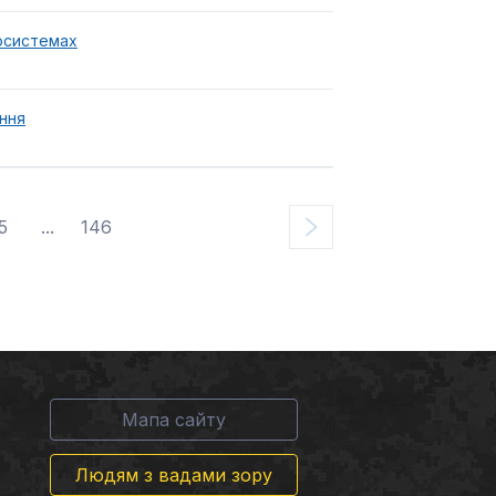
косистемах
ання
5
...
146
Мапа сайту
Людям з вадами зору