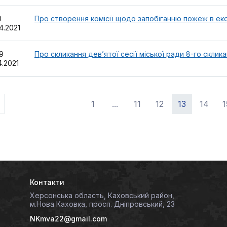
10
Про створення комісії щодо запобіганню пожеж в е
4.2021
09
Про скликання дев’ятої сесії міської ради 8-го склик
4.2021
1
...
11
12
13
14
1
Контакти
Херсонська область, Каховський район,
м.Нова Каховка, просп. Дніпровський, 23
NKmva22@gmail.com