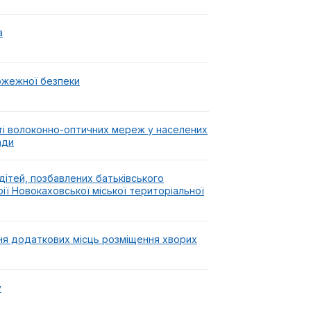
а
ожежної безпеки
ті волоконно-оптичних мереж у населених
ади
дітей, позбавлених батьківського
орії Новокаховської міської територіальної
ня додаткових місць розміщення хворих
у