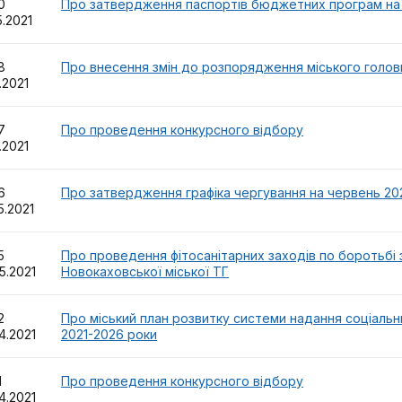
30
Про затвердження паспортів бюджетних програм на 
5.2021
28
Про внесення змін до розпорядження міського голови
5.2021
27
Про проведення конкурсного відбору
5.2021
26
Про затвердження графіка чергування на червень 20
5.2021
25
Про проведення фітосанітарних заходів по боротьбі 
5.2021
Новокаховської міської ТГ
22
Про міський план розвитку системи надання соціальних
4.2021
2021-2026 роки
21
Про проведення конкурсного відбору
4.2021