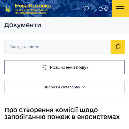
Нова Каховка
Головна
Розпорядження Новокаховського міського голови 2021 рік
Про створення комі
Офіційний сайт Новокаховської
міської територіальної громади
Документи
Розширений пошук
Вибрати категорію
Про створення комісії щодо
запобіганню пожеж в екосистемах