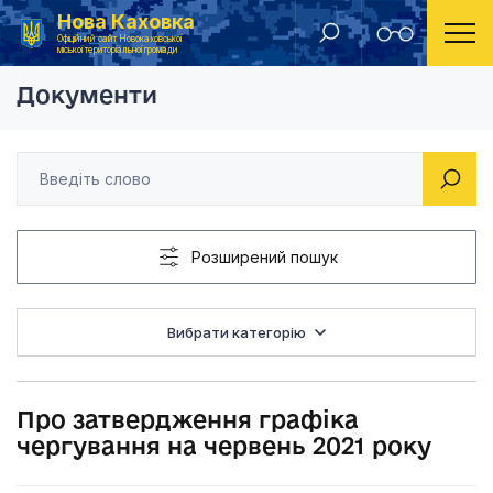
Нова Каховка
Головна
Розпорядження Новокаховського міського голови 2021 рік
Про затвердження гр
Офіційний сайт Новокаховської
міської територіальної громади
Документи
Розширений пошук
Вибрати категорію
Про затвердження графіка
чергування на червень 2021 року