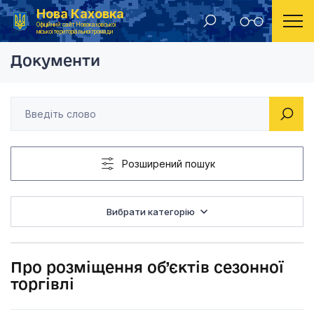
Нова Каховка
Головна
Розпорядження Новокаховського міського голови 2013 рік
Про розміщення об’єк
Офіційний сайт Новокаховської
міської територіальної громади
Документи
Розширений пошук
Вибрати категорію
Про розміщення об’єктів сезонної
торгівлі