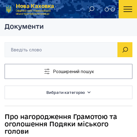
Нова Каховка
Головна
Розпорядження Новокаховського міського голови 2013 рік
Про нагородження Г
Офіційний сайт Новокаховської
міської територіальної громади
Документи
Розширений пошук
Вибрати категорію
Про нагородження Грамотою та
оголошення Подяки міського
голови