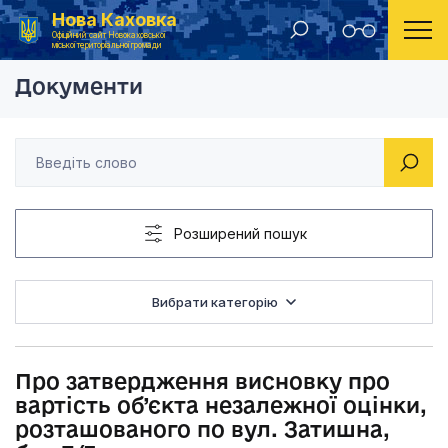
Нова Каховка
Головна
Рішення виконавчого комітету Новокаховської міської ради 2020 року
Про затвердження ви
Офіційний сайт Новокаховської
міської територіальної громади
Документи
Розширений пошук
Вибрати категорію
Про затвердження висновку про
вартість об’єкта незалежної оцінки,
розташованого по вул. Затишна,