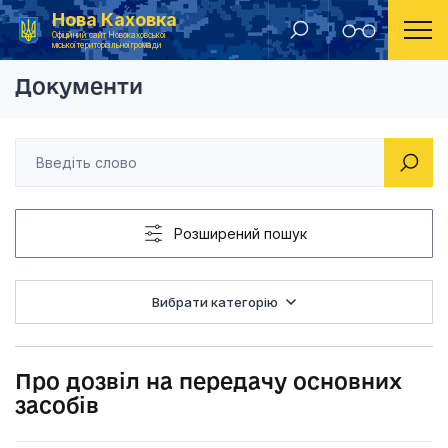
Нова Каховка
Головна
Рішення виконавчого комітету Новокаховської міської ради 2020 року
Про дозвіл на перед
Офіційний сайт Новокаховської
міської територіальної громади
Документи
Розширений пошук
Вибрати категорію
Про дозвіл на передачу основних
засобів