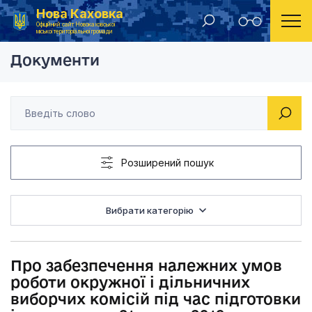
Нова Каховка
Головна
Розпорядження Новокаховського міського голови 2019 рік
Про забезпечення на
Офіційний сайт Новокаховської
міської територіальної громади
Документи
Розширений пошук
Вибрати категорію
Про забезпечення належних умов
роботи окружної і дільничних
виборчих комісій під час підготовки