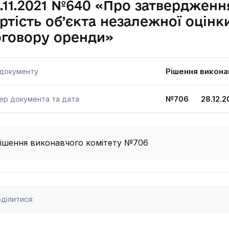
.11.2021 №640 «Про затвердженн
ртість об’єкта незалежної оцінк
оговору оренди»
Рішення викона
 документу
№706 28.12.2
ер документа та дата
ішення виконавчого комітету №706
ділитися: