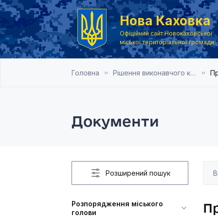
Нова Каховка
Офіційний сайт Новокаховської
міської територіальної громади
Головна
Рішення виконавчого комітету Новокаховської міської ради 2021 року
Пр
Документи
Розширений пошук
Розпорядження міського
Пр
голови