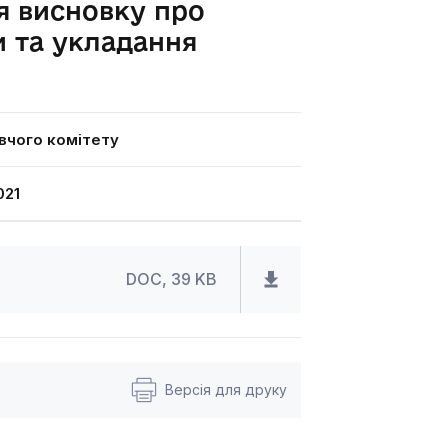
я висновку про
и та укладання
вчого комітету
021
DOC, 39 KB
Версія для друку