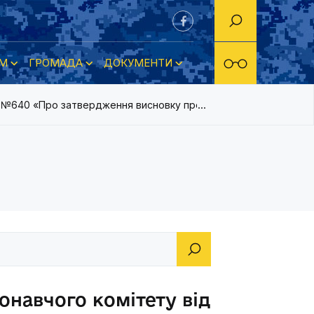
М
ГРОМАДА
ДОКУМЕНТИ
021 №640 «Про затвердження висновку про вартість об’єкта нез
онавчого комітету від