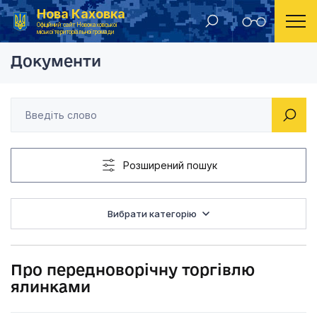
Нова Каховка
Головна
Розпорядження Новокаховського міського голови 2016 рік
Про передноворічну
Офіційний сайт Новокаховської
міської територіальної громади
Документи
Розширений пошук
Вибрати категорію
Про передноворічну торгівлю
ялинками