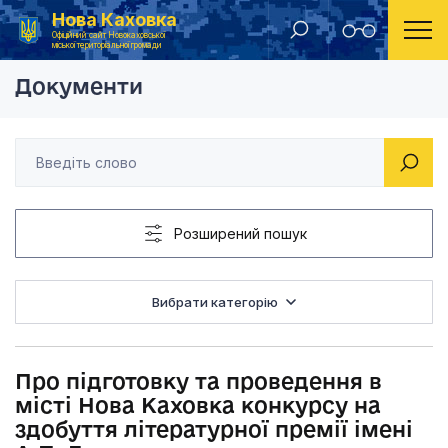
Нова Каховка
Головна
Розпорядження Новокаховського міського голови 2016 рік
Про підготовку та пр
Офіційний сайт Новокаховської
міської територіальної громади
Документи
Розширений пошук
Вибрати категорію
Про підготовку та проведення в
місті Нова Каховка конкурсу на
здобуття літературної премії імені