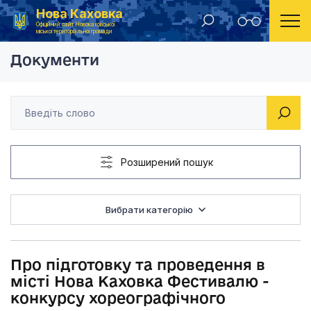
Нова Каховка
Головна
Розпорядження Новокаховського міського голови 2019 рік
Про підготовку та п
Офіційний сайт Новокаховської
міської територіальної громади
Документи
Розширений пошук
Вибрати категорію
Про підготовку та проведення в
місті Нова Каховка Фестивалю -
конкурсу хореографічного