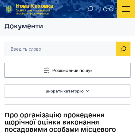
Нова Каховка
Головна
Розпорядження Новокаховського міського голови 2016 рік
Про організацію про
Офіційний сайт Новокаховської
міської територіальної громади
Документи
Розширений пошук
Вибрати категорію
Про організацію проведення
щорічної оцінки виконання
посадовими особами місцевого