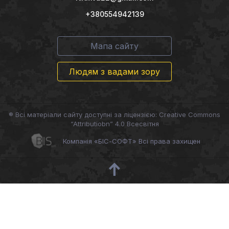
+380554942139
Мапа сайту
Людям з вадами зору
® Всі матеріали сайту доступні за ліцензією: Creative Commons
“Attributiobn” 4.0 Всесвітня
Компанія «БІС-СОФТ» Всі права захищен