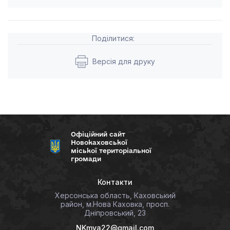
Поділитися:
Версія для друку
Офіційний сайт
Новокаховської
міської територіальної
громади
Контакти
Херсонська область, Каховський
район, м.Нова Каховка, просп.
Дніпровський, 23
NKmva22@gmail.com