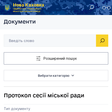
Нова Каховка
Головна
Протоколи сесії міської ради
Протокол сесії 
Офіційний сайт Новокаховської
міської територіальної громади
Документи
Розширений пошук
Вибрати категорію
Протокол сесії міської ради
Тип документу