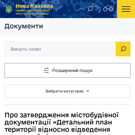
Нова Каховка
Головна
Рішення Новокаховської міської ради 2021 рік
Про затвердження мі
Офіційний сайт Новокаховської
міської територіальної громади
Документи
Розширений пошук
Вибрати категорію
Про затвердження містобудівної
документації «Детальний план
території відносно відведення