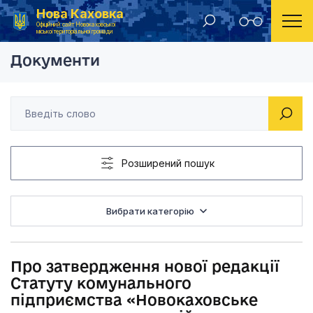
Нова Каховка
Головна
Рішення Новокаховської міської ради 2021 рік
Про затвердження н
Офіційний сайт Новокаховської
міської територіальної громади
Документи
Розширений пошук
Вибрати категорію
Про затвердження нової редакції
Статуту комунального
підприємства «Новокаховське