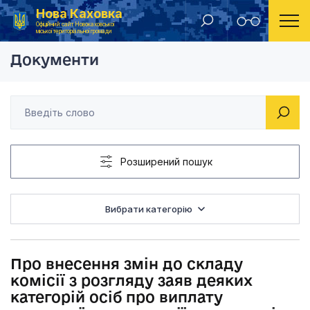
Нова Каховка
Головна
Рішення виконавчого комітету Новокаховської міської ради 2021 року
Про внесення змін д
Офіційний сайт Новокаховської
міської територіальної громади
Документи
Розширений пошук
Вибрати категорію
Про внесення змін до складу
комісії з розгляду заяв деяких
категорій осіб про виплату