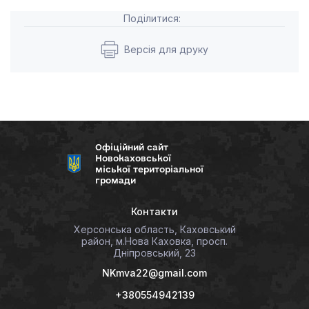
Поділитися:
Версія для друку
Офіційний сайт
Новокаховської
міської територіальної
громади
Контакти
Херсонська область, Каховський
район, м.Нова Каховка, просп.
Дніпровський, 23
NKmva22@gmail.com
+380554942139