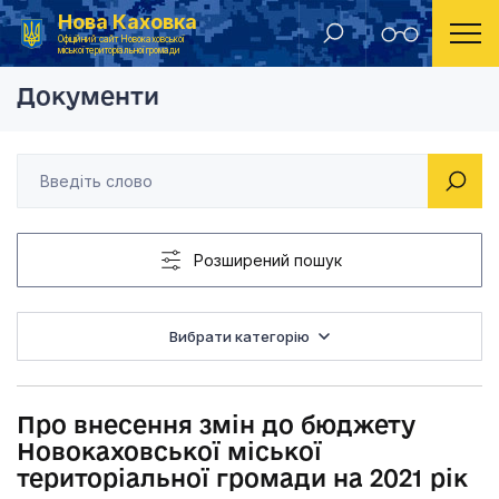
Нова Каховка
Головна
Рішення виконавчого комітету Новокаховської міської ради 2021 року
Про внесення змін д
Офіційний сайт Новокаховської
міської територіальної громади
Документи
Розширений пошук
Вибрати категорію
Про внесення змін до бюджету
Новокаховської міської
територіальної громади на 2021 рік