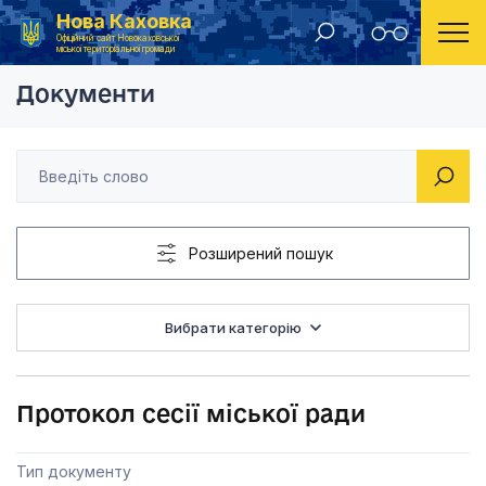
Нова Каховка
Головна
Протоколи сесії міської ради
Протокол сесії 
Офіційний сайт Новокаховської
міської територіальної громади
Документи
Розширений пошук
Вибрати категорію
Протокол сесії міської ради
Тип документу