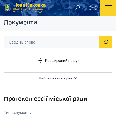
Нова Каховка
Головна
Протоколи сесії міської ради
Протокол сесії 
Офіційний сайт Новокаховської
міської територіальної громади
Документи
Розширений пошук
Вибрати категорію
Протокол сесії міської ради
Тип документу