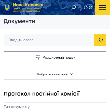
Нова Каховка
Головна
Постійна комісія з питань планування, бюджету та фінансів
Протокол постійної к
Офіційний сайт Новокаховської
міської територіальної громади
Документи
Розширений пошук
Вибрати категорію
Протокол постійної комісії
Тип документу