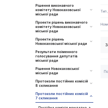
Рішення виконавчого
комітету Новокаховської
Тип
міської ради
Проекти рішень виконавчого
Ном
комітету Новокаховської
міської ради
Проекти рішень
Новокаховської міської ради
З
Результати поіменного
голосування депутатів
міської ради
Рішення Новокаховської
По
міської ради
Протоколи постійних комісій
8 скликання
Протоколи постійних комісій
7 скликання
Постійна комісія мандатна, з