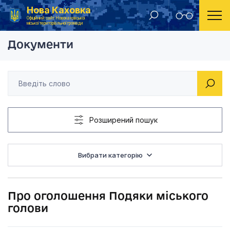
Нова Каховка
Головна
Розпорядження Новокаховського міського голови 2021 рік
Про оголошення Под
Офіційний сайт Новокаховської
міської територіальної громади
Документи
Розширений пошук
Вибрати категорію
Про оголошення Подяки міського
голови