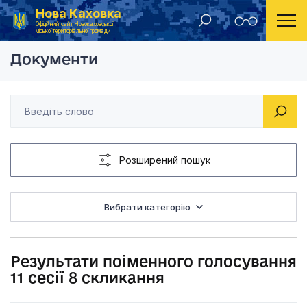
Нова Каховка
Головна
Результати поіменного голосування депутатів міської ради
Результати поіменног
Офіційний сайт Новокаховської
міської територіальної громади
Документи
Розширений пошук
Вибрати категорію
Результати поіменного голосування
11 сесії 8 скликання