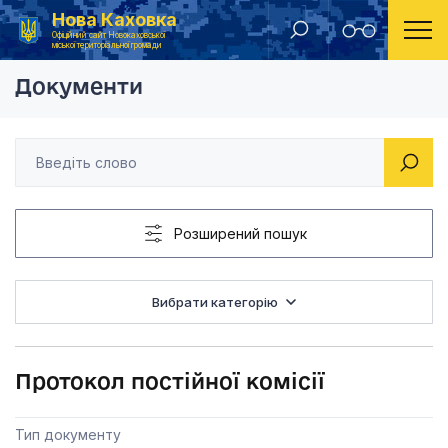
Нова Каховка
Головна
Постійна комісія з питань планування, бюджету та фінансів
Протокол постійної к
Офіційний сайт Новокаховської
міської територіальної громади
Документи
Розширений пошук
Вибрати категорію
Протокол постійної комісії
Тип документу