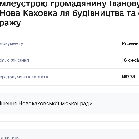
млеустрою громадянину Іванову 
Нова Каховка ля будівництва та
аражу
Рішенн
 документу
16 сесі
ія, скликання
№774 1
ер документа та дата
ішення Новокаховської міської ради
ділитися: