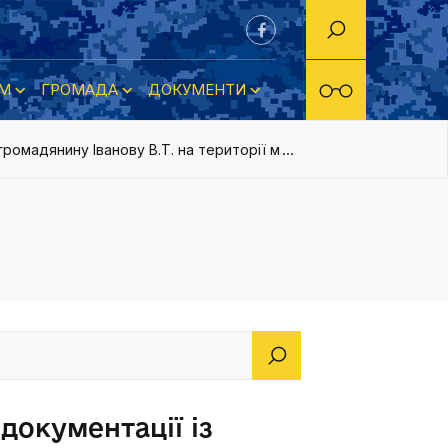
М
ГРОМАДА
ДОКУМЕНТИ
ромадянину Іванову В.Т. на території м.Нова Каховка ля будів
документації із