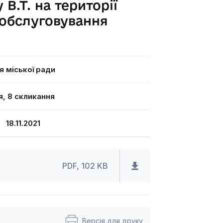
В.Т. на території
 обслуговування
я міської ради
я, 8 скликання
8.11.2021
PDF, 102 KB
Версія для друку