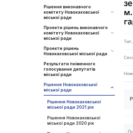
зе
Рішення виконавчого
м.
комітету Новокаховської
міської ради
г
Проекти рішень виконавчого
комітету Новокаховської
міської ради
Тип
Проекти рішень
Новокаховської міської ради
Сесс
Результати поіменного
голосування депутатів
Ном
міської ради
Рішення Новокаховської
міської ради
Р
Рішення Новокаховської
міської ради 2021 рік
Рішення Новокаховської
міської ради 2020 рік
По