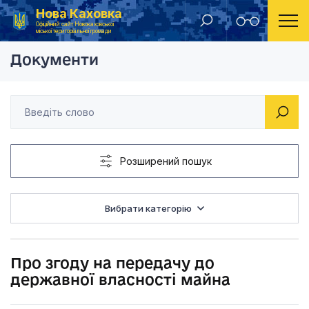
Нова Каховка
Головна
Рішення Новокаховської міської ради 2021 рік
Про згоду на переда
Офіційний сайт Новокаховської
міської територіальної громади
Документи
Розширений пошук
Вибрати категорію
Про згоду на передачу до
державної власності майна