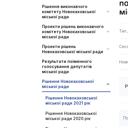
по
Рішення виконавчого
мі
комітету Новокаховської
міської ради
Проекти рішень виконавчого
Тип
комітету Новокаховської
міської ради
Проекти рішень
Сесс
Новокаховської міської ради
Результати поіменного
Ном
голосування депутатів
міської ради
Рішення Новокаховської
Р
міської ради
Рішення Новокаховської
міської ради 2021 рік
Рішення Новокаховської
По
міської ради 2020 рік