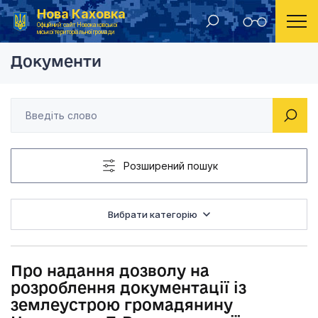
Нова Каховка
Головна
Рішення Новокаховської міської ради 2021 рік
Про надання дозволу
Офіційний сайт Новокаховської
міської територіальної громади
Документи
Розширений пошук
Вибрати категорію
Про надання дозволу на
розроблення документації із
землеустрою громадянину