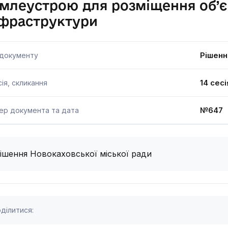
млеустрою для розміщення об’є
нфраструктури
Рішенн
 документу
14 сесі
ія, скликання
№647 
ер документа та дата
ішення Новокаховської міської ради
ділитися: