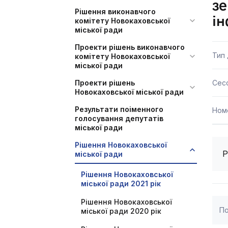
зе
Рішення виконавчого
і
комітету Новокаховської
міської ради
Проекти рішень виконавчого
Тип
комітету Новокаховської
міської ради
Проекти рішень
Сесс
Новокаховської міської ради
Результати поіменного
Ном
голосування депутатів
міської ради
Рішення Новокаховської
Р
міської ради
Рішення Новокаховської
міської ради 2021 рік
Рішення Новокаховської
По
міської ради 2020 рік