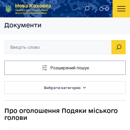
Нова Каховка
Головна
Розпорядження Новокаховського міського голови 2021 рік
Про оголошення Под
Офіційний сайт Новокаховської
міської територіальної громади
Документи
Розширений пошук
Вибрати категорію
Про оголошення Подяки міського
голови