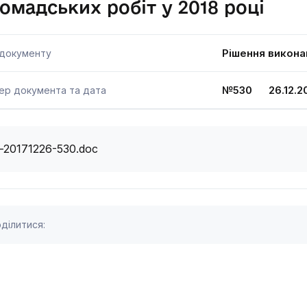
омадських робіт у 2018 році
Рішення викона
 документу
№530 26.12.20
ер документа та дата
i-20171226-530.doc
ділитися: