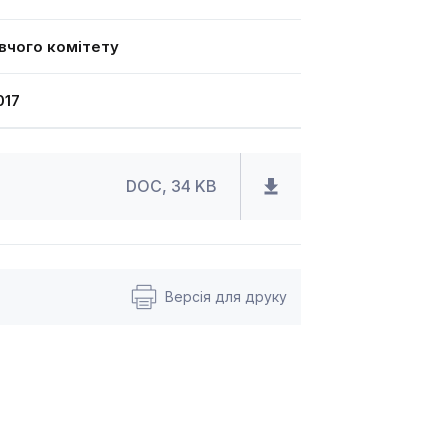
вчого комітету
017
DOC, 34 KB
Версія для друку