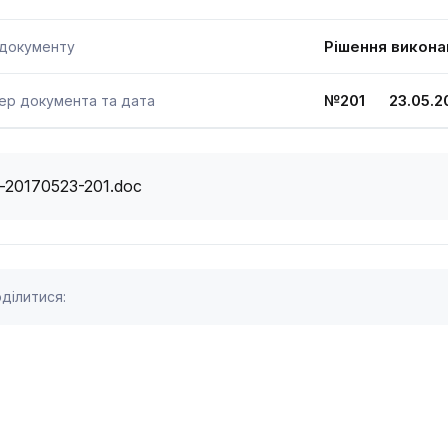
Рішення викона
 документу
№201 23.05.2
ер документа та дата
i-20170523-201.doc
ділитися: