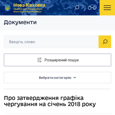
Нова Каховка
Головна
Розпорядження Новокаховського міського голови 2017 рік
Про затвердження гр
Офіційний сайт Новокаховської
міської територіальної громади
Документи
Розширений пошук
Вибрати категорію
Про затвердження графіка
чергування на січень 2018 року