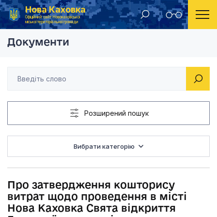
Нова Каховка
Головна
Розпорядження Новокаховського міського голови 2017 рік
Про затвердження ко
Офіційний сайт Новокаховської
міської територіальної громади
Документи
Розширений пошук
Вибрати категорію
Про затвердження кошторису
витрат щодо проведення в місті
Нова Каховка Свята відкриття