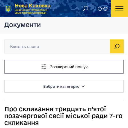
Нова Каховка
Головна
Розпорядження Новокаховського міського голови 2017 рік
Про скликання тридця
Офіційний сайт Новокаховської
міської територіальної громади
Документи
Розширений пошук
Вибрати категорію
Про скликання тридцять п’ятої
позачергової сесії міської ради 7-го
скликання