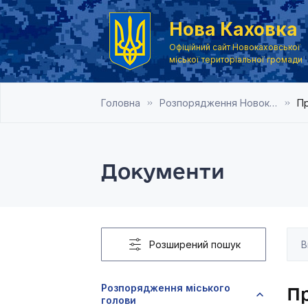
Нова Каховка
Офіційний сайт Новокаховської
міської територіальної громади
Головна
Розпорядження Новокаховського міського голови 2017 рік
Пр
Документи
Розширений пошук
Розпорядження міського
Пр
голови