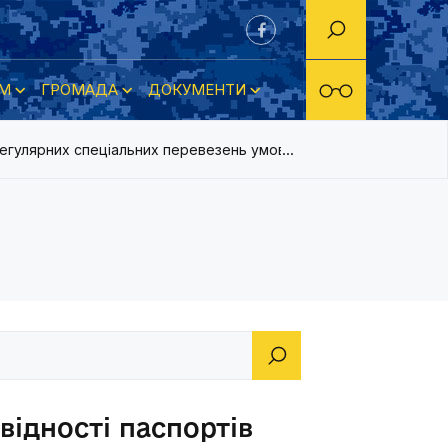
М
ГРОМАДА
ДОКУМЕНТИ
 регулярних спеціальних перевезень умовам перевезень
відності паспортів