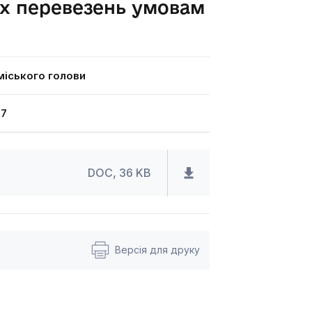
их перевезень умовам
іського голови
17
DOC, 36 KB
Версія для друку