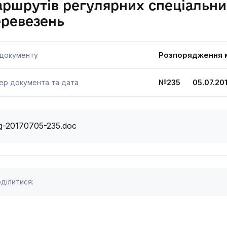
ршрутів регулярних спеціальн
еревезень
Розпорядження м
 документу
№235 05.07.20
ер документа та дата
g-20170705-235.doc
ділитися: