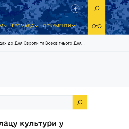
М
ГРОМАДА
ДОКУМЕНТИ
одах до Дня Європи та Всесвітнього Дня вишиванки
лацу культури у