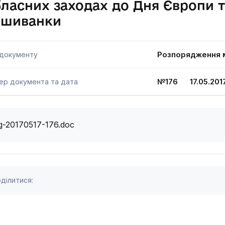
ласних заходах до Дня Європи т
ишиванки
Розпорядження м
 документу
№176 17.05.201
ер документа та дата
g-20170517-176.doc
ділитися: