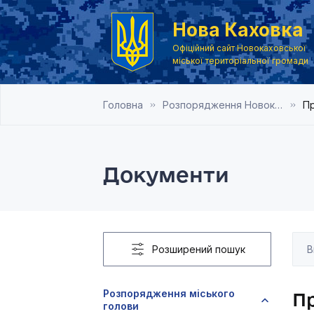
Нова Каховка
Офіційний сайт Новокаховської
міської територіальної громади
Головна
Розпорядження Новокаховського міського голови 2017 рік
Пр
Документи
Розширений пошук
Розпорядження міського
Пр
голови