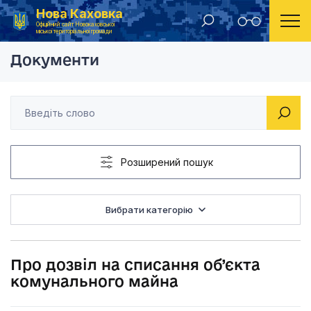
Нова Каховка
Головна
Рішення Новокаховської міської ради 2017 рік
Про дозвіл на списа
Офіційний сайт Новокаховської
міської територіальної громади
Документи
Розширений пошук
Вибрати категорію
Про дозвіл на списання об’єкта
комунального майна