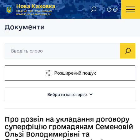
Нова Каховка
Головна
Рішення Новокаховської міської ради 2017 рік
Про дозвіл на уклад
Офіційний сайт Новокаховської
міської територіальної громади
Документи
Розширений пошук
Вибрати категорію
Про дозвіл на укладання договору
суперфіцію громадянам Семеновій
Ользі Володимирівні та