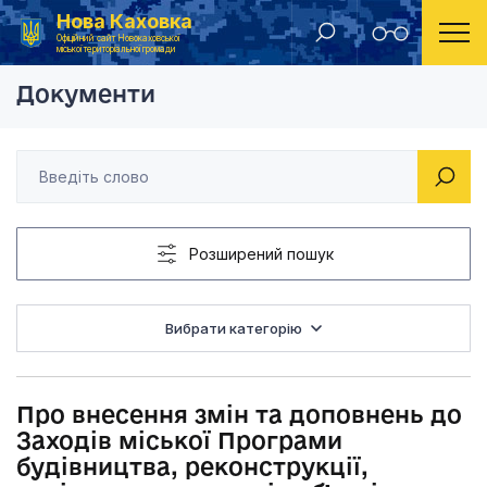
Нова Каховка
Головна
Рішення Новокаховської міської ради 2018 рік
Про внесення змін та
Офіційний сайт Новокаховської
міської територіальної громади
Документи
Розширений пошук
Вибрати категорію
Про внесення змін та доповнень до
Заходів міської Програми
будівництва, реконструкції,