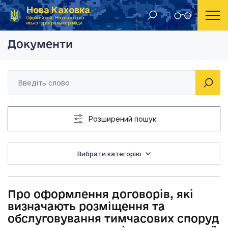
Нова Каховка
Головна
Рішення Новокаховської міської ради 2018 рік
Про оформлення дого
Офіційний сайт Новокаховської
міської територіальної громади
Документи
Розширений пошук
Вибрати категорію
Про оформлення договорів, які
визначають розміщення та
обслуговування тимчасових споруд