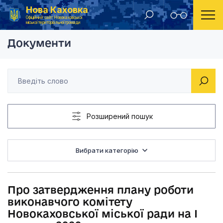
Нова Каховка
Головна
Рішення виконавчого комітету Новокаховської міської ради 2019 року
Про затвердження пл
Офіційний сайт Новокаховської
міської територіальної громади
Документи
Розширений пошук
Вибрати категорію
Про затвердження плану роботи
виконавчого комітету
Новокаховської міської ради на І