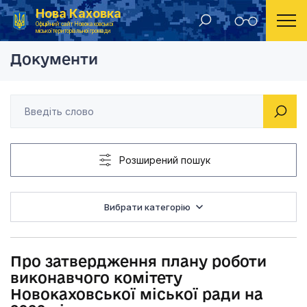
Нова Каховка
Головна
Рішення виконавчого комітету Новокаховської міської ради 2019 року
Про затвердження пл
Офіційний сайт Новокаховської
міської територіальної громади
Документи
Розширений пошук
Вибрати категорію
Про затвердження плану роботи
виконавчого комітету
Новокаховської міської ради на